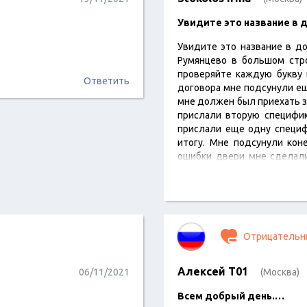
Увидите это название в 
Увидите это название в до
Румянцево в большом стр
проверяйте каждую букву 
Ответить
договора мне подсунули ещ
мне должен был приехать з
прислали вторую специфик
прислали еще одну специфи
итогу. Мне подсунули кон
ошибки двери мне сделали
чтобы потом остаться чис
Две двери…
Отрицательн
Алексей Т01
06/11/2021
(Москва)
Всем добрый день.…