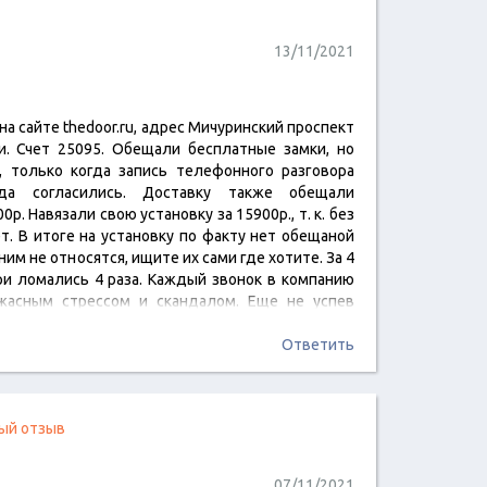
13/11/2021
на сайте thedoor.ru, адрес Мичуринский проспект
читать отзыв
ри. Счет 25095. Обещали бесплатные замки, но
 только когда запись телефонного разговора
да согласились. Доставку также обещали
0р. Навязали свою установку за 15900р., т. к. без
т. В итоге на установку по факту нет обещаной
 ним не относятся, ищите их сами где хотите. За 4
ри ломались 4 раза. Каждый звонок в компанию
жасным стрессом и скандалом. Еще не успев
Ответить
ый отзыв
07/11/2021