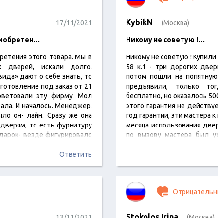
KybikN
17/11/2021
(Москва)
приобретен…
Никому не советую !…
ретения этого товара. Мы в
Никому не советую ! Купили 
х дверей, искали долго,
58 к.1 - три дорогих две
вида» дают о себе знать, то
потом пошли на попятную,
зготовление под заказ от 21
предъявили, только тог
советовали эту фирму. Мол
бесплатно, но оказалось 500
ала. И началось. Менеджер.
этого гарантия не действуе
ло он- лайн. Сразу же она
год гарантии, эти мастера к
дверям, то есть фурнитуру
месяца использования две
одарок- везде фигурировало
по вызову мастера был у
описать…
Ответить
Отрицательн
Stokolos Irina
13/11/2021
(Москва)