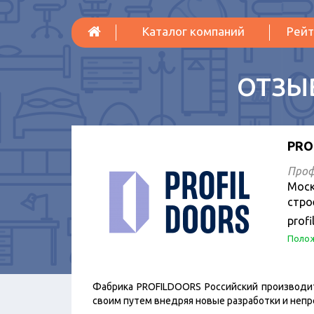
Каталог компаний
Рейт
ОТЗЫ
PRO
Проф
Моск
стро
profi
Полож
Фабрика PROFILDOORS Российский производи
своим путем внедряя новые разработки и неп