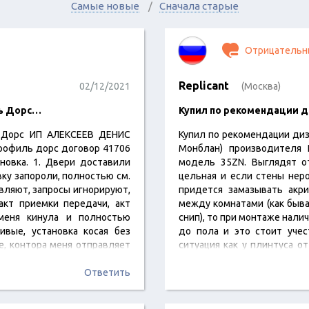
Самые новые
Сначала старые
Отрицательн
Replicant
02/12/2021
(Москва)
ь Дорс…
Купил по рекомендации д
 Дорс ИП АЛЕКСЕЕВ ДЕНИС
Купил по рекомендации диз
рофиль дорс договор 41706
Монблан) производителя P
ановка. 1. Двери доставили
модель 35ZN. Выглядят от
вку запороли, полностью см.
цельная и если стены неро
авляют, запросы игнорируют,
придется замазывать акри
акт приемки передачи, акт
между комнатами (как быва
 меня кинула и полностью
снип), то при монтаже нали
ивые, установка косая без
до пола и это стоит учес
е, контора меня отправляет
ситуация как у плинтуса о
выдала, полный безпредел.
больше. Монтаж…
Ответить