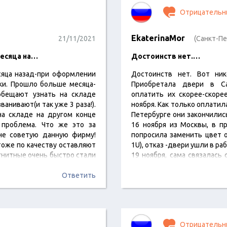
Отрицательн
EkaterinaMor
21/11/2021
(Санкт-Пе
месяца на…
Достоинств нет.…
сяца назад-при оформлении
Достоинств нет. Вот ник
ки. Прошло больше месяца-
Приобретала двери в Са
обещают узнать на складе
оплатить их скорее-скоре
ванивают(и так уже 3 раза!).
ноября. Как только оплатила
на складе на другом конце
Петербурге они закончилис
 проблема. Что же это за
16 ноября из Москвы, в п
не советую данную фирму!
попросила заменить цвет 
тоже по качеству оставляют
1U), отказ -двери ушли в ра
гнитные очень быстро стали
19 ноября, сама связалась
раньше 1 декабря?!!!! На за
Ответить
3-4…
Отрицательн