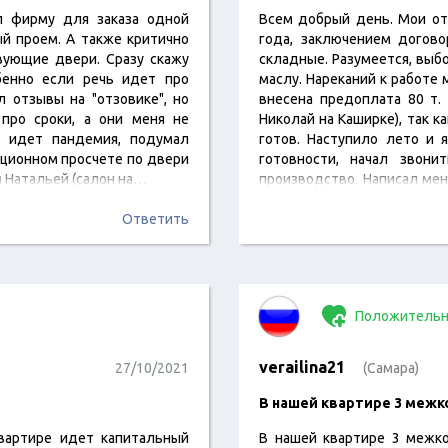
л фирму для заказа одной
Всем добрый день. Мои от
й проем. А также критично
года, заключением догово
ующие двери. Сразу скажу
складные. Разумеется, выб
бенно если речь идет про
маслу. Нареканий к работе
 отзывы на "отзовике", но
внесена предоплата 80 т.
 про сроки, а они меня не
Николай на Каширке), так к
м идет пандемия, подумал
готов. Наступило лето и 
анционном просчете по двери
готовности, начал звон
м Натальей (салон на…
производство. Написал ме
Что от меня требуется?…
Ответить
Положительн
verailina21
27/10/2021
(Самара)
В нашей квартире 3 межк
вартире идет капитальный
В нашей квартире 3 межко