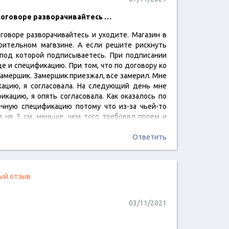
договоре разворачивайтесь …
говоре разворачивайтесь и уходите. Магазин в
читать отзыв
оительном магвзине. А если решите рискнуть
под которой подписываетесь. При подписании
е и спецификацию. При том, что по договору ко
амершик. Замершик приезжал, все замерил. Мне
ацию, я согласовала. На следующий день мне
кацию, я опять согласовала. Как оказалось по
ечную спецификацию потому что из-за чьей-то
 нв 5 см. меньше, чем того требоввл проем и
тыми мне подсунули последнюю спецификацию.
Ответить
ый отзыв
03/11/2021