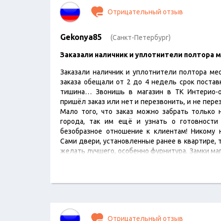
Отрицательный отзыв
Gekonya85
(Санкт-Петербург)
Заказали наличник и уплотнители полтора 
Заказали наличник и уплотнители полтора ме
заказа обещали от 2 до 4 недель срок постав
тишина… Звонишь в магазин в ТК Интерио-
пришёл заказ или нет и перезвонить, и не перез
Мало того, что заказ можно забрать только 
города, так им ещё и узнать о готовности
безобразное отношение к клиентам! Никому 
Сами двери, установленные ранее в квартире, 
желать лучшего, особенно фурнитура. Замки ма
барахлить, закрываются через раз…
Отрицательный отзыв