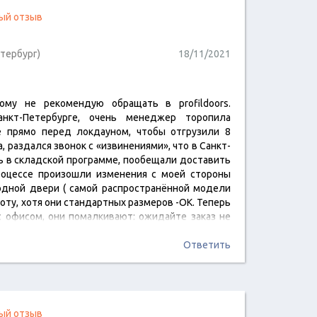
ый отзыв
тербург)
18/11/2021
ому не рекомендую обращать в profildoors.
читать отзыв
нкт-Петербурге, очень менеджер торопила
е прямо перед локдауном, чтобы отгрузили 8
, раздался звонок с «извинениями», что в Санкт-
ь в складской программе, пообещали доставить
роцессе произошли изменения с моей стороны
одной двери ( самой распространённой модели
боту, хотя они стандартных размеров -ОК. Теперь
 с офисом, они помалкивают: ожидайте заказ не
конный вопрос: как так - ответ, что срок поставки
Ответить
ый отзыв