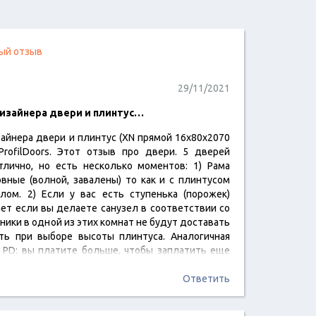
ый отзыв
29/11/2021
изайнера двери и плинтус…
айнера двери и плинтус (XN прямой 16х80х2070
читать отзыв
rofilDoors. Этот отзыв про двери. 5 дверей
лично, но есть несколько моментов: 1) Рама
вные (волной, завалены) то как и с плинтусом
лом. 2) Если у вас есть ступенька (порожек)
ет если вы делаете санузел в соответствии со
чники в одной из этих комнат не будут доставать
ть при выборе высоты плинтуса. Аналогичная
т PD: вы платите больше, чтобы заплатить еще
Ответить