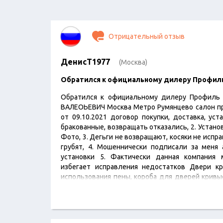
Отрицательный отзыв
ДенисТ1977
(Москва)
Обратился к официальному дилеру Профил
Обратился к официальному дилеру Профиль
ВАЛЕОЬЕВИЧ Москва Метро Румянцево салон п
от 09.10.2021 договор покупки, доставка, уст
бракованные, возвращать отказались, 2. Устано
Фото, 3. Дегьги не возвращают, косяки не испр
грубят, 4. Мошеннически подписали за меня 
установки 5. Фактически данная компания
избегает исправления недостатков Двери кр
использования пены, короба для дверей кривы
куда попало, чеки при покупке и монтаже не 
Судя по отзывам это происходит со всеми. Я…