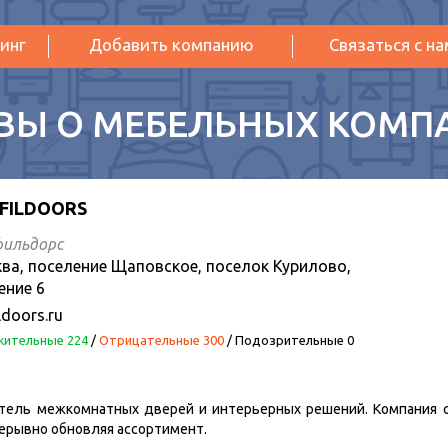
инг
Добавить компанию
Связаться с н
ВЫ О МЕБЕЛЬНЫХ КОМП
FILDOORS
ильдорс
ва, поселение Щаповское, поселок Курилово,
ение 6
ldoors.ru
ительные 224
/
Отрицательные 300
/
Подозрительные 0
тель межкомнатных дверей и интерьерных решений. Компания со
рерывно обновляя ассортимент.