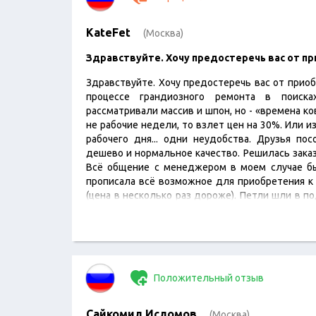
KateFet
(Москва)
Здравствуйте. Хочу предостеречь вас от 
Здравствуйте. Хочу предостеречь вас от приоб
процессе грандиозного ремонта в поиска
рассматривали массив и шпон, но - «времена ко
не рабочие недели, то взлет цен на 30%. Или и
рабочего дня... одни неудобства. Друзья по
дешево и нормальное качество. Решилась заказ
Всё общение с менеджером в моем случае бы
прописала всё возможное для приобретения к 
(цена в несколько раз дороже). Петли шли в п
название Арни. Я…
Положительный отзыв
Сайкомил Исломов
(Москва)