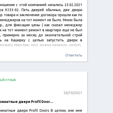
ношения с этой компанией начались 23.02.2021
читать отзыв
ра К133-02. Пять дверей обычных, две двери
ор товара и заключение договора прошли как по
 менеджеров на тот момент не было. Мною была
 р., для фиксации цены ( как сказал менеджер
ак на тот момент ремонт в квартире еще не был
я, примерно за месяц до окончательной строй
ить на Каширку с целью запустить двери в
неджеру Николаю, мол, можно начинать делать.
Ответить
ый отзыв
20/10/2021
омнатные двери Profil Door…
мнатные двери Profil Doors В целом, они мне
читать отзыв