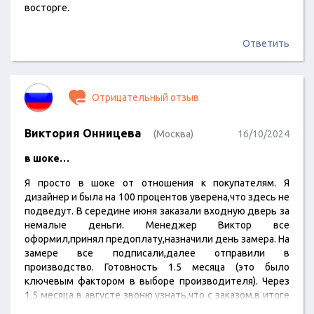
восторге.
Ответить
Отрицательный отзыв
Виктория Онницева
(Москва)
16/10/2024
в шоке…
Я просто в шоке от отношения к покупателям. Я
дизайнер и была на 100 процентов уверена,что здесь не
подведут. В середине июня заказали входную дверь за
немалые деньги. Менеджер Виктор все
оформил,принял предоплату,назначили день замера. На
замере все подписали,далее отправили в
производство. Готовность 1.5 месяца (это было
ключевым фактором в выборе производителя). Через
1.5 месяца в августе звоню узнать,что с заказом,в итоге
говорят,что якобы до меня не дозвонились,чтобы