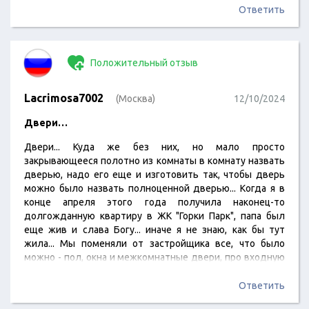
сказать,что они не могут изготовить мой
Ответить
размер)полтора месяца крупной компании
потребовалось,чтобы это понять))далее утверждаем
новые размеры,клятвенно мне обещают,что в конце
Положительный отзыв
сентября все будет готово. Сейчас вторая половина
октября, менеджер отвечает через день,по…
Lacrimosa7002
(Москва)
12/10/2024
Двери…
Двери... Куда же без них, но мало просто
закрывающееся полотно из комнаты в комнату назвать
дверью, надо его еще и изготовить так, чтобы дверь
можно было назвать полноценной дверью... Когда я в
конце апреля этого года получила наконец-то
долгожданную квартиру в ЖК "Горки Парк", папа был
еще жив и слава Богу... иначе я не знаю, как бы тут
жила... Мы поменяли от застройщика все, что было
можно - пол, окна и межкомнатные двери, про входную
дверь вообще детективная история, потом
обязательно вам расскажу... Почему поменяли
Ответить
межкомнатные двери? Это было нечто тонкое, какая-то