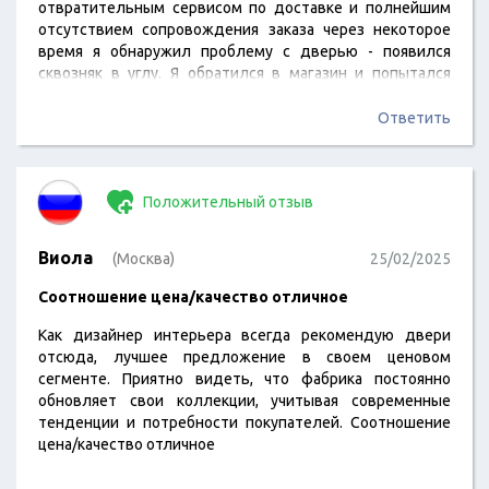
отвратительным сервисом по доставке и полнейшим
отсутствием сопровождения заказа через некоторое
время я обнаружил проблему с дверью - появился
сквозняк в углу. Я обратился в магазин и попытался
решить вопрос - тишина, кое-как отвечают что
обращение рассматривает завод, но никто не
Ответить
возвращается с ответом. ЭТО САМЫЙ
ОТВРАТИТЕЛЬНЫЙ МАГАЗИН, С КОТОРЫМ Я
СТОЛКНУЛСЯ ЗА ВЕСЬ РЕМОНТ. Вы все поймете уже в…
Положительный отзыв
Виола
(Москва)
25/02/2025
Соотношение цена/качество отличное
Как дизайнер интерьера всегда рекомендую двери
отсюда, лучшее предложение в своем ценовом
сегменте. Приятно видеть, что фабрика постоянно
обновляет свои коллекции, учитывая современные
тенденции и потребности покупателей. Соотношение
цена/качество отличное