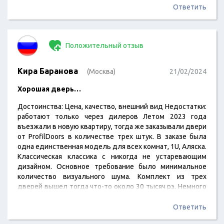
Ответить
Положительный отзыв
Кира Баранова
(Москва)
21/02/2024
Хорошая дверь…
Достоинства: Цена, качество, внешний вид Недостатки:
работают только через дилеров Летом 2023 года
въезжали в новую квартиру, тогда же заказывали двери
от ProfilDoors в количестве трех штук. В заказе была
одна единственная модель для всех комнат, 1U, Аляска.
Классическая классика с никогда не устаревающим
дизайном. Основное требование было минимальное
количество визуального шума. Комплект из трех
дверей вышел тогда что-то около 30 тысяч рэ. Немного
и не мало, на мой взгляд. Адекватная цена за
качественное полотно. Присматривались еще к 64U, но
Ответить
эта показалась более выигрышным вариантом. Двери