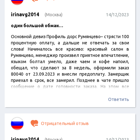
irinavg2014
(Москва)
14/12/2023
один большой обман…
Основной девиз Профиль дорс Румянцево– стрясти 100
процентную оплату, а дальше не отвечать за свои
слова! Начиналось все красиво: красивый салон в
Румянцево, менеджер произвел приятное впечатление,
языком болтал умело, даже чаем и кофе напоил,
обещал, что сделают за 8 недель, оформили заказ
80040 от 23.09.2023 и внесли предоплату. Замерщик
приехал в срок, все замерил. Позднее в чате пришло
сообщение о дате готовности заказа. На этом все
положительные моменты закончились! А дальше
начался трэш, не прекращающийся по сегодняшний
Ответить
день. В указанную дату никто ничего не сообщил, не
предупредил, пришлось вызванивать самим, так как
менеджер не отзывался. Через несколько дней
Отрицательный отзыв
пришло…
irinavg2014
(Москва)
14/12/2023