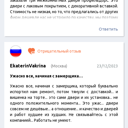
заказали три межкомнатных двери профильдорс. Это
двери с лаковым покрытием, с декоративной вставкой.
Стоимость не низкая, но то, что предлагались от других
фирм дешевле нас не устроило по качеству, мы поэтому
в профиль дорс вернулись за заказом. Двери с
покрытием лака, стильные, современные, красивые.
Ответить
Спасибо, нас все устроило.
Отрицательный отзыв
EkaterinVakrina
(Москва)
23/12/2023
Ужасно все, начиная с замерщика…
Ужасно все, начиная с замерщика, который буквально
испортил нам ремонт, потом тянули с доставкой... и
вишенка на торте... это сами двери и их установка... не
одного положительного момента... Это ужас... двери
совсем не дешёвые... а отношение... и качество и дверей
и работ худшее из худших. Не связывайтесь с этой
компанией... Работать не умеют.