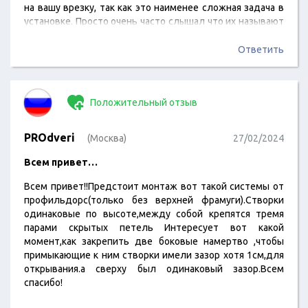
на вашу врезку, так как это наименее сложная задача в
установке. Просто очень часто слышал что их называют
профильДРОЧЬ, какие с ними беды? Как их врезка?
Стоит ли установка дороже обычных бюджеток
Ответить
Положительный отзыв
PROdveri
(Москва)
27/02/2024
Всем привет…
Всем привет!!Предстоит монтаж вот такой системы от
профильдорс(только без верхней фрамуги).Створки
одинаковые по высоте,между собой крепятся тремя
парами скрытых петель Интересует вот какой
момент,как закрепить две боковые намертво ,чтобы
примыкающие к ним створки имели зазор хотя 1см,для
открывания.а сверху был одинаковый зазор.Всем
спасибо!