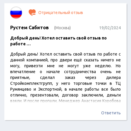
приехали к обозначенной дате, сервис не подвел.
Предупредили за час, аккуратно подняли, занесли и…
Отрицательный отзыв
Рустем Сабитов
(Москва)
19/02/2024
Добрый день! Хотел оставить свой отзыв по
работе …
Добрый день! Хотел оставить свой отзыв по работе с
данной компанией, про двери ещё сказать ничего не
могу, привезти мне не могут уже неделю. Но
впечатление о начале сотрудничества очень не
приятные, сделал заказ через дилера
Стройкомплектгрупп, у него торговые точки в ТЦ
Румянцево и Экспортной, в начале работы все было
отлично, презентовали, договор заключили, деньги
взяли. И после пропали, Менеджер Анастасия Коробова
на звонки не отвечает, на ват сап через три дня может
сухо написать, нужна была срочно техническая
Ответить
информация по дверям, полный игнор. С ТАКИМ
ПОДХОДОМ давно не сталкивался. Теперь двери
отгрузили на склад дилеру, уже неделя прошла…