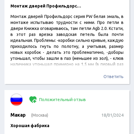
Монтаж дверей Профильдорс…
Монтаж дверей Профильдорс серия PW белая эмаль, в
монтаже испытываю трудности с ними. Про петли в
двери Книжка оговариваюсь, там петли Agb 2.0. Кстати,
в этот раз врезка заводская петель была почти
идеальная. Проблемы: -коробки сильно кривые, каждую
приходилось гнуть по полотну, а учитывая, размер
новых коробок - делать это проблематично, -доборы
утоньшал, чтобы зашли в паз (меньшее из зол), - клюв
наличника утоньшал примерно на 1,5 мм (в первый раз
так много пришлось снимать), так как не вставлялся ни
в добор, ни в коробку, - если на U-серии наличник
Ответить
поджимается к стене, то здесь наоборот - отжимается
от стены,…
Положительный отзыв
Макар
(Москва)
18/01/2024
Хорошая фабрика