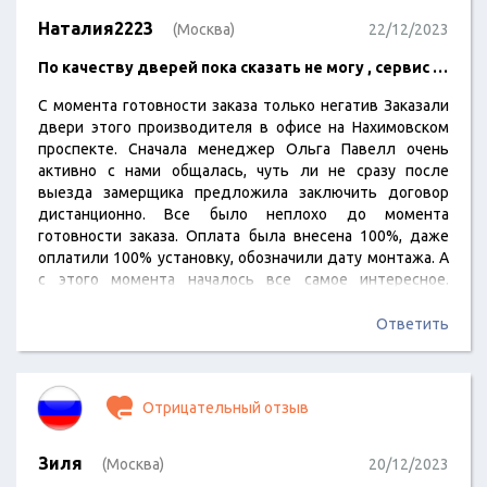
Наталия2223
(Москва)
22/12/2023
По качеству дверей пока сказать не могу , сервис …
С момента готовности заказа только негатив Заказали
двери этого производителя в офисе на Нахимовском
проспекте. Сначала менеджер Ольга Павелл очень
активно с нами общалась, чуть ли не сразу после
выезда замерщика предложила заключить договор
дистанционно. Все было неплохо до момента
готовности заказа. Оплата была внесена 100%, даже
оплатили 100% установку, обозначили дату монтажа. А
с этого момента началось все самое интересное.
Сначала перенесли дату доставки, даже не уведомив.
После чего был звонок менеджеру с просьбой
Ответить
прояснить ситуацию. Далее, за свои деньги, которые
были в полном обьеме оплачены организации, мы все
вопросы решали самостоятельно. С отделом
Отрицательный отзыв
логистики, доставки, складами и т.…
Зиля
(Москва)
20/12/2023