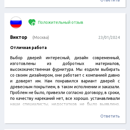
Ответить
особенно если дверь 2х0,6, сам пенал под дверь 2,3х0,9.
В центральной перемычке вырезаны отверстия под
подрозетники - а если оно не надо? Нормально…
Положительный отзыв
Виктор
(Москва)
23/01/2024
Отличная работа
Выбор дверей интересный, дизайн современный,
изготовлены из добротных материалов,
высококачественная фурнитура. Мы ездили выбирать
со своим дизайнером, они работает с компанией давно
и доверят им. Нам понравился вариант дверей с
древесным покрытием, в таком исполнении и заказали.
Проблем не было, привезли согласно договору, в сроки,
по качеству нареканий нет, все хорошо. устанавливали
наши специалисты, недостатков не было выявлено.
Есть гарантия, но я уверена, что ничего плохого не
случится. Еще раз спасибо.
Ответить