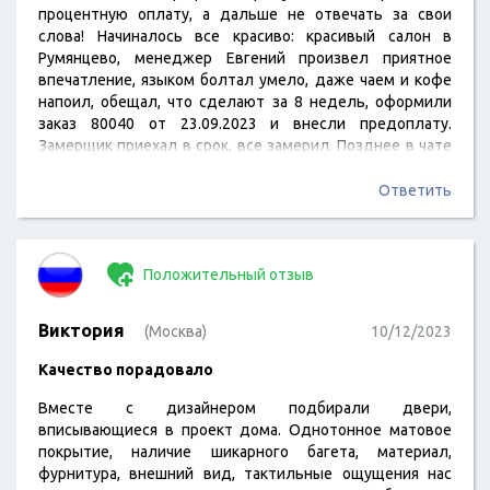
процентную оплату, а дальше не отвечать за свои
слова! Начиналось все красиво: красивый салон в
Румянцево, менеджер Евгений произвел приятное
впечатление, языком болтал умело, даже чаем и кофе
напоил, обещал, что сделают за 8 недель, оформили
заказ 80040 от 23.09.2023 и внесли предоплату.
Замерщик приехал в срок, все замерил. Позднее в чате
пришло сообщение о дате готовности заказа. На этом
все положительные моменты закончились! А дальше
Ответить
начался трэш, не прекращающийся по сегодняшний
день. В указанную дату никто ничего не сообщил, не
предупредил, пришлось вызванивать самим, так как
Положительный отзыв
менеджер…
Виктория
(Москва)
10/12/2023
Качество порадовало
Вместе с дизайнером подбирали двери,
вписывающиеся в проект дома. Однотонное матовое
покрытие, наличие шикарного багета, материал,
фурнитура, внешний вид, тактильные ощущения нас