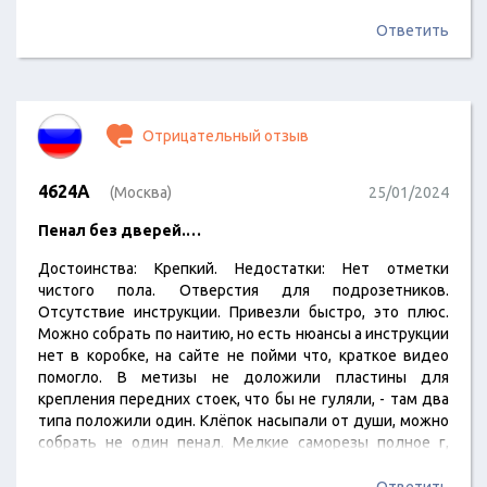
Ответить
Отрицательный отзыв
4624A
(Москва)
25/01/2024
Пенал без дверей.…
Достоинства: Крепкий. Недостатки: Нет отметки
чистого пола. Отверстия для подрозетников.
Отсутствие инструкции. Привезли быстро, это плюс.
Можно собрать по наитию, но есть нюансы а инструкции
нет в коробке, на сайте не пойми что, краткое видео
помогло. В метизы не доложили пластины для
крепления передних стоек, что бы не гуляли, - там два
типа положили один. Клёпок насыпали от души, можно
собрать не один пенал. Мелкие саморезы полное г,
пришлось заменить. Универсальность размеров -
производителю хорошо, потребитель переплачивает,