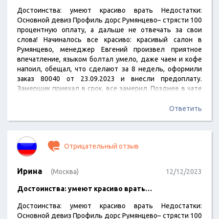
Достоинства: умеют красиво врать Недостатки:
Основной девиз Профиль дорс Румянцево– стрясти 100
процентную оплату, а дальше не отвечать за свои
слова! Начиналось все красиво: красивый салон в
Румянцево, менеджер Евгений произвел приятное
впечатление, языком болтал умело, даже чаем и кофе
напоил, обещал, что сделают за 8 недель, оформили
заказ 80040 от 23.09.2023 и внесли предоплату.
Замерщик приехал в срок, все замерил. Позднее в чате
пришло сообщение о дате готовности заказа. На этом
все положительные моменты закончились! А дальше
Ответить
начался трэш, не прекращающийся по сегодняшний
день. В указанную дату никто ничего не сообщил, не
предупредил, пришлось вызванивать самим, так как
Отрицательный отзыв
менеджер…
Ирина
(Москва)
12/12/2023
Достоинства: умеют красиво врать…
Достоинства: умеют красиво врать Недостатки:
Основной девиз Профиль дорс Румянцево– стрясти 100