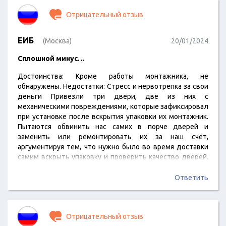
Отрицательный отзыв
ЕИБ
(Москва)
20/01/2024
Сплошной минус…
Достоинства: Кроме работы монтажника, не
обнаружены. Недостатки: Стресс и нервотрепка за свои
деньги Привезли три двери, две из них с
механическими повреждениями, которые зафиксировал
при установке после вскрытия упаковки их монтажник.
Пытаются обвинить нас самих в порче дверей и
заменить или ремонтировать их за наш счёт,
аргументируя тем, что нужно было во время доставки
самим вскрыть упаковку и проверить качество дверей.
Хотя обычно такие требования обговариваются с
клиентами заранее. Как может вскрыть и проверить
Ответить
двери, поворачивая их вдоль и поперёк, а потом ещё и
обратно упаковать клиентка шестидесяти лет?
Отрицательный отзыв