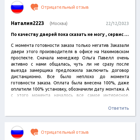
Отрицательный отзыв
Наталия2223
(Москва)
22/12/2023
По качеству дверей пока сказать не могу , сервис …
С момента готовности заказа только негатив Заказали
двери этого производителя в офисе на Нахимовском
проспекте. Сначала менеджер Ольга Павелл очень
активно с нами общалась, чуть ли не сразу после
выезда замерщика предложила заключить договор
дистанционно. Все было неплохо до момента
готовности заказа. Оплата была внесена 100%, даже
оплатили 100% установку, обозначили дату монтажа. А
с этого момента началось все самое интересное.
Сначала перенесли дату доставки, даже не уведомив.
После чего был звонок менеджеру с просьбой
Ответить
прояснить ситуацию. Далее, за свои деньги, которые
были в полном обьеме оплачены организации, мы все
вопросы решали самостоятельно. С отделом
Отрицательный отзыв
логистики, доставки, складами и т.…