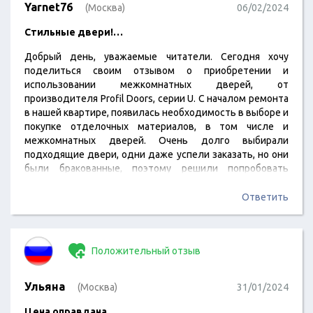
Yarnet76
(Москва)
06/02/2024
Стильные двери!…
Добрый день, уважаемые читатели. Сегодня хочу
поделиться своим отзывом о приобретении и
использовании межкомнатных дверей, от
производителя Profil Doors, серии U. С началом ремонта
в нашей квартире, появилась необходимость в выборе и
покупке отделочных материалов, в том числе и
межкомнатных дверей. Очень долго выбирали
подходящие двери, одни даже успели заказать, но они
были бракованные, поэтому решили попробовать
заказать двери этого производителя, хоть и цена
кусалась. Заказали две двери и портал в большую
Ответить
комнату. По цене вышло 90 тысяч российских рублей.
Превосходные двери, приятные на ощупь матовое
покрытие, не шершавые. Красивый цвет, отлично
Положительный отзыв
вписались в наш интерьер. Установщики тоже
идеальные, сделали…
Ульяна
(Москва)
31/01/2024
Цена оправдана