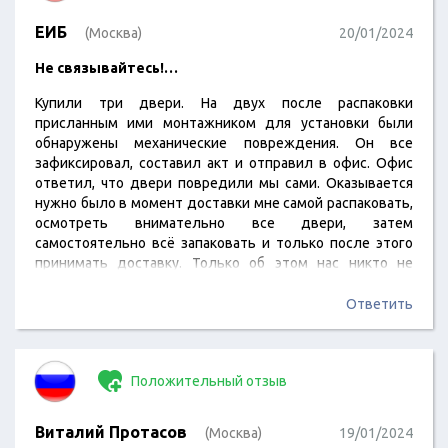
ЕИБ
(Москва)
20/01/2024
Не связывайтесь!…
Купили три двери. На двух после распаковки
присланным ими монтажником для установки были
обнаружены механические повреждения. Он все
зафиксировал, составил акт и отправил в офис. Офис
ответил, что двери повредили мы сами. Оказывается
нужно было в момент доставки мне самой распаковать,
осмотреть внимательно все двери, затем
самостоятельно всё запаковать и только после этого
принимать доставку. Только об этом нас никто не
предупредил, иначе бы на приёмку пришли добры
молодцы, а не я, женщина, которой 60 лет. Теперь
Ответить
предлагают замену или ремонт за мой счёт. Вот такая
компания-аферист!
Положительный отзыв
Виталий Протасов
(Москва)
19/01/2024