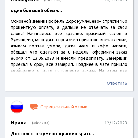
один большой обман…
Основной девиз Профиль дорс Румянцево– стрясти 100
процентную оплату, а дальше не отвечать за свои
слова! Начиналось все красиво: красивый салон в
Румянцево, менеджер произвел приятное впечатление,
языком болтал умело, даже чаем и кофе напоил,
обещал, что сделают за 8 недель, оформили заказ
80040 от 23.09.2023 и внесли предоплату. Замерщик
приехал в срок, все замерил. Позднее в чате пришло
сообщение о дате готовности заказа. На этом все
положительные моменты закончились! А дальше
начался трэш, не прекращающийся по сегодняшний
Ответить
день. В указанную дату никто ничего не сообщил, не
предупредил, пришлось вызванивать самим, так как
менеджер не отзывался. Через несколько дней
Отрицательный отзыв
пришло…
Ирина
(Москва)
12/12/2023
Достоинства: умеют красиво врать…