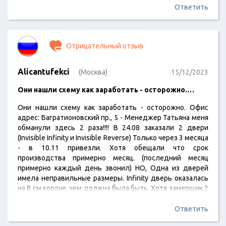
(После паркета и потолка) Обещали, что исправят - и до
Ответить
конца месяца дверь будет готова…
Отрицательный отзыв
Alicantufekci
(Москва)
15/12/2023
Они нашли схему как заработать - осторожно.…
Они нашли схему как заработать - осторожно. Офис
адрес: Багратионовский пр., 5 - Менеджер Татьяна меня
обманули здесь 2 раза!!!! В 24.08 заказали 2 двери
(Invisible Infinity и Invisible Reverse) Только через 3 месяца
- в 10.11 привезли. Хотя обещали что срок
производства примерно месяц. (последний месяц
примерно каждый день звонил) НО, Одна из дверей
имела неправильные размеры. Infinity дверь оказалась
на 8 см короче, чем должна была быть. Хотя замерщик 2
раза был у нас дома. - даже после ремонта он был у нас
(После паркета и потолка) Обещали, что исправят - и до
Ответить
конца месяца дверь будет готова…