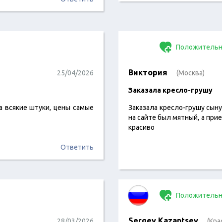
Положительн
Виктория
25/04/2026
(Москва)
Заказала кресло-грушу
а всякие штуки, цены самые
Заказала кресло-грушу сыну
на сайте был мятный, а при
красиво
Ответить
Положительн
Sergey Kazantsev
28/03/2026
(Кра