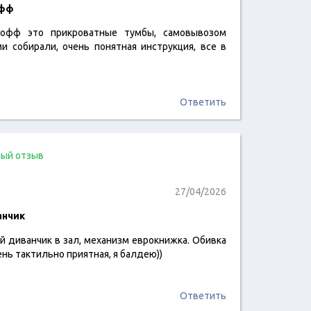
офф
Хофф это прикроватные тумбы, самовывозом
читать отзыв
ми собирали, очень понятная инструкция, все в
Ответить
ый отзыв
27/04/2026
анчик
й диванчик в зал, механизм еврокнижка. Обивка
читать отзыв
ень тактильно приятная, я балдею))
Ответить