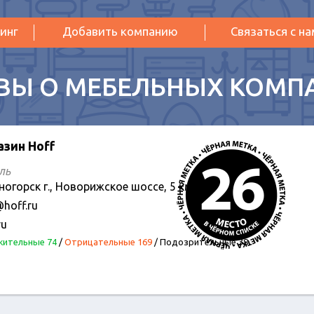
инг
Добавить компанию
Связаться с н
ВЫ О МЕБЕЛЬНЫХ КОМП
азин Hoff
ль
ногорск г., Новорижское шоссе, 5 км от МКАД
hoff.ru
ru
ительные 74
/
Отрицательные 169
/
Подозрительные 38