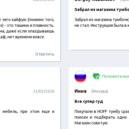
Забрал из магазина тумб
т чего кайфую (помимо того,
Забрал из магазина тумбочк
х) - это тишина и плавность.
не стал. Инструкция была в
ома, даже если опаздываешь
каф, нет времени вовсе
Ответить
Положительн
Инна
23/03/2026
(Москва)
Все супер гуд
 мебель, при этом еще и
Покупали в HOFF тумбу сраз
поиски и подбирать одно 
Магазин советую