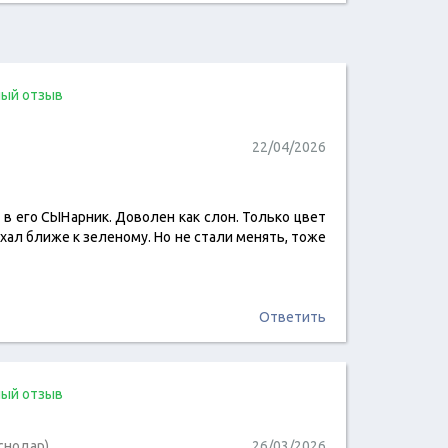
ый отзыв
22/04/2026
 в его СЫНарник. Доволен как слон. Только цвет
читать отзыв
ехал ближе к зеленому. Но не стали менять, тоже
Ответить
ый отзыв
снодар)
26/03/2026