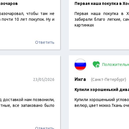
азочаров
Первая наша покупка в Х
азочаровал, чтобы там не
Первая наша покупка в 
 почти 10 лет покупок. Ну и
забирали благо легкие, са
картинках
Ответить
Положительн
Инга
23/05/2026
(Санкт-Петербург)
Купили хорошенький див
ед доставкой нам позвонили,
Купили хорошенький углово
тные, все запаковано было
велюр, цвет мокко.Ткань оч
Ответить