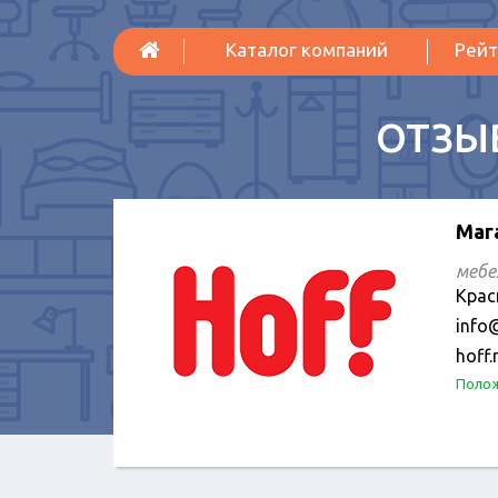
Каталог компаний
Рейт
ОТЗЫ
Маг
мебе
Крас
info@
hoff.
Полож