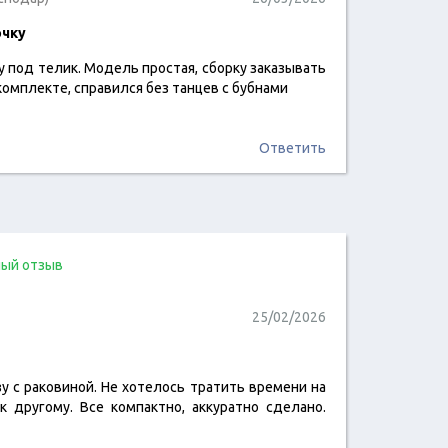
очку
у под телик. Модель простая, сборку заказывать
читать отзыв
 комплекте, справился без танцев с бубнами
Ответить
ый отзыв
25/02/2026
у с раковиной. Не хотелось тратить времени на
читать отзыв
к другому. Все компактно, аккуратно сделано.