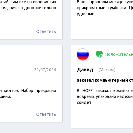
итай, там все на евровинтах
В позапрошлом месяце купи
ства, ничего дополнительно
прикроватные тумбочки. Ц
удобные
Ответить
Положительн
Давид
22/07/2026
(Москва)
заказал компьютерный ст
 хилтон. Набор прекрасно
В HOFF заказал компьюте
вании.
вовремя, упаковано надежно
сойдет
Ответить