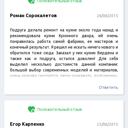
Положительный отзыв
Роман Сорокалетов
26/06/2015
Подруга делала ремонт на кухне около года назад и
рекомендовала кухни Кухонного двора, ей очень
понравилась работа самой фабрики, ее мастеров и
конечный результат. Я решил не искать ничего нового и
обратился тоже сюда. Заказал у них кухню Вердена и
также как и подруга, остался доволен! Для себя
выделил несколько достоинств данной компании:
большой выбор современных моделей и материалов,
очень красиво смотрятся, легко ухаживать, долговечны,
дают гарантию! Ни разу не усомнился в правильности
выбора, кухня смотрится потрясающе и затраченных
Ответить
денег стоит! С уважением Роман, заказ №41-39-13-03-
15-05.
Положительный отзыв
Егор Карпенко
25/06/2015