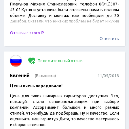
Плакунов Михаил Станиславович, телефон 8(915)307-
43-02.Кухня и установка были оплачены нами в полном
объёме. Доставку и монтаж нам пообещали до 20
декабря. Сказали, что никаких проблем не будет и кухня
ОБЯЗАТЕЛЬНО будет стоять у нас до Нового 2020 Года,
а именно до 20 декабря.17 декабря мне пришла смс о
Отзывы с этого IP
том, что кухню привезут 19 декабря. Ее привезли,
Ответить
разгрузили, все нормально. Тем же…
Положительный отзыв
Евгений
(Балашиха)
11/05/2018
Цены очень порадовали!
Цена для таких шикарных гарнитуров доступная. Это,
пожалуй, стало основополагающим при выборе
компании. Ассортимент большой, и много разных
стилей, что-нибудь да подберешь. Ну и качество. Если
оценивать наш гарнитур Дита, то качество материалов
и сборке отличное.