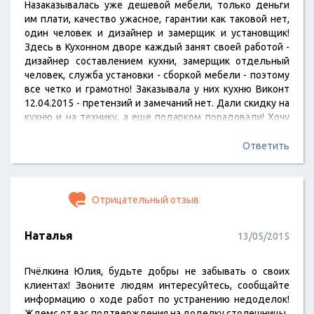
Назаказывалась уже дешевой мебели, только деньги
им плати, качество ужасное, гарантии как таковой нет,
один человек и дизайнер и замерщик и установщик!
Здесь в Кухонном дворе каждый занят своей работой -
дизайнер составлением кухни, замерщик отдельный
человек, служба установки - сборкой мебели - поэтому
все четко и грамотно! Заказывала у них кухню Виконт
12.04.2015 - претензий и замечаний нет. Дали скидку на
кухню и на технику, а еще подарком порадовали! Хочу
сказать одно - Кухонный Двор вариант для тех, кто
ценит качество!
Ответить
Отрицательный отзыв
Наталья
13/05/2015
Пчёлкина Юлия, будьте добры не забывать о своих
клиентах! Звоните людям интересуйтесь, сообщайте
информацию о ходе работ по устранению недоделок!
Ждемс от вас подтверждения на доделку столешницы.