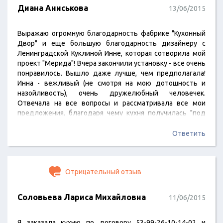
Диана Аниськова
13/06/2015
Выражаю огромную благодарность фабрике "Кухонный
Двор" и еще большую благодарность дизайнеру с
Ленинградской Куклиной Инне, которая сотворила мой
проект "Мерида"! Вчера закончили установку - все очень
понравилось. Вышло даже лучше, чем предполагала!
Инна - вежливый (не смотря на мою дотошность и
назойливость), очень дружелюбный человечек.
Отвечала на все вопросы и рассматривала все мои
предложения, благодаря чему кухня получилась "под
меня" - шикарной и вместительной! Спасибо, Инна,
желаю вам и дальше творить и радовать людей! С
Ответить
уважением, Диана Аниськова, № 76-29-19-03-15-03,
кухня "Мерида"!
Отрицательный отзыв
Соловьева Лариса Михайловна
11/06/2015
Я заказала кухню по договору 53-99-26-10-14-02 и