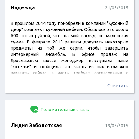
Надежда
21/05/2015
В прошлом 2014 году приобрели в компании "Кухонный
двор" комплект кухонной мебели. Обошлось это около
600 тысяч рублей, что, на мой взгляд, не маленькая
сумма. В феврале 2015 решили докупить некоторые
предметы из той же серии, чтобы завершить
интерьерный ансамбль. В офисе продаж на
Ярославском шоссе менеджер выслушала наши
"хотелки" и сообщила, что часть из них возможно
заказать сейчас, а часть требует согласования с
производством. В результате мы внесли аванс за то,
что стопроцентно возможно, а за остальное
Ответить
согласованное через неделю. Вот здесь и начались
первые трудности, поскольку менеджер Флоренцева
Ольга долго соображала, как этот дозаказ оформить,
Положительный отзыв
чтобы нам привезли…
Лидия Заболотская
19/05/2015