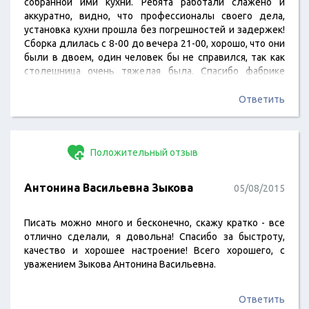
собранной ими кухни. Ребята работали слажено и
аккуратно, видно, что профессионалы своего дела,
установка кухни прошла без погрешностей и задержек!
Сборка длилась с 8-00 до вечера 21-00, хорошо, что они
были в двоем, один человек бы не справился, так как
столешница очень тяжелая была. Спасибо фабрике
Кухонный двор за таких сотрудников, будем и дальше с
вами сотрудничать!
Ответить
Положительный отзыв
Антонина Васильевна Зыкова
05/08/2015
Писать можно много и бесконечно, скажу кратко - все
отлично сделали, я довольна! Спасибо за быстроту,
качество и хорошее настроение! Всего хорошего, с
уважением Зыкова Антонина Васильевна.
Ответить