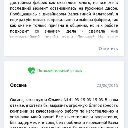
достойных фабрик как оказалось много, но все же в
последний момент остановилась на Кухонном дворе.
Пообщавшись с дизайнером Валентиной Халатовой, я
еще раз убедилась в правильности выбора фабрики, так
как она не только приятна в общении, но и к работе
подходит со знанием дела - сделала мне
прекраснейший дизайн кухни Прованс! На кухне
предусмотрели каждому предмету своё место, даже
про кошку не забыли и сделали для не специальную
Ответить
нишу, где она с удовольствием теперь лежит. Ребята
(Унгефуг Андрей Иванович и Фаломкин Юрий Игоревич)
толковые…
Положительный отзыв
Оксана
23/06/2015
Оксана, заказ кухни Флавия №41-93-15-03-15-03. В этом
отзыве, я хотела бы выразить огромную благодарность
компании за качественную работу по изготовлению и
установке моей кухни! Все качественно и оперативно,
без задержек и в срок, без проблем и нареканий! Всем