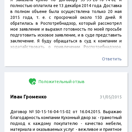
полностью оплатила ее 13 декабря 2014 года. Доставка
в полном объеме была осуществлена только 20 мая
2015 года, т. е. с просрочкой около 150 дней. Я
обратилась в Роспотребнадзор, который рассмотрел
мое заявление и выразил готовность по моей просьбе
подготовить исковое заявление, и в суде представить
заключение. Я буду обращаться в суд к компании и
ходатайствовать о привлечении Роспотребнадзора.
Если кто-то хочет воспользоваться моим опытом,
оставляю адрес своей почты: capushon@yandex.ru.
Ответить
Договор, который компания "Кухонный двор"
предлагает заключать потребителям, является
ничтожной сделкой, и к такому договору должны
Положительный отзыв
применяться положения закона о купле-продаже, а
это…
Иван Громенко
31/05/2015
Договор №50-15-16-04-15-02 от 16.04.2015. Выражаю
благодарность компании Кухонный двор за: - грамотный
подход к каждому покупателю - качество мебели,
материала и оказываемых услуг - вежливое и приятное