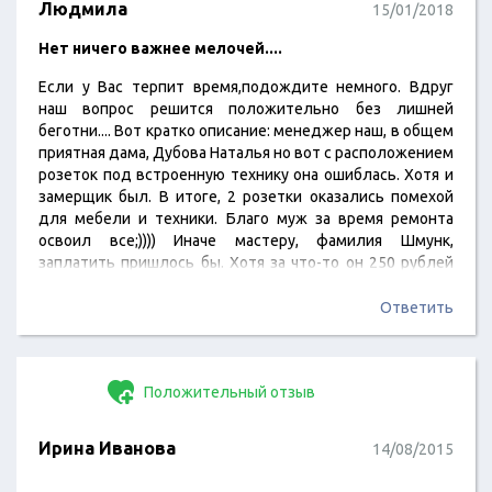
Людмила
15/01/2018
Нет ничего важнее мелочей....
Если у Вас терпит время,подождите немного. Вдруг
наш вопрос решится положительно без лишней
беготни.... Вот кратко описание: менеджер наш, в общем
приятная дама, Дубова Наталья но вот с расположением
розеток под встроенную технику она ошиблась. Хотя и
замерщик был. В итоге, 2 розетки оказались помехой
для мебели и техники. Благо муж за время ремонта
освоил все;)))) Иначе мастеру, фамилия Шмунк,
заплатить пришлось бы. Хотя за что-то он 250 рублей
все же содрал. Точнее 200 ему дали, так как не было без
сдачи подругому.
Ответить
Далее: по цвету фасада - кухня пришла темнее. Но
наверное, в салоне очень сильное освещение и дело
только…
Положительный отзыв
Ирина Иванова
14/08/2015