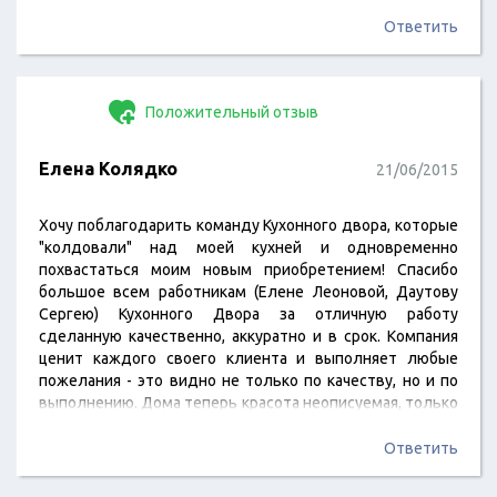
оплачивать, чтобы не было для вас сюрпризом, хотя в
договоре вроде об этом указано, но у меня с головы
Ответить
вылетело. ( Установщик Алексеев Александр
Евгеньевич свою работу тоже выполнил без малейших
нареканий - быстро, аккуратно, мусора минимально.…
Положительный отзыв
Елена Колядко
21/06/2015
Хочу поблагодарить команду Кухонного двора, которые
"колдовали" над моей кухней и одновременно
похвастаться моим новым приобретением! Спасибо
большое всем работникам (Елене Леоновой, Даутову
Сергею) Кухонного Двора за отличную работу
сделанную качественно, аккуратно и в срок. Компания
ценит каждого своего клиента и выполняет любые
пожелания - это видно не только по качеству, но и по
выполнению. Дома теперь красота неописуемая, только
кухни и не доставало для полноценного завершения
ремонта! Спасибо вам огромное!
Ответить