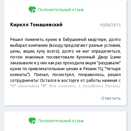
Положительный отзыв
Кирилл Томашевский
16/06/2015
Решил поменять кухню в бабушкиной квартире, долго
выбирал компанию (всюду предлагают разные условия,
цены, акции, кучу всего), долго не мог определиться,
потом знакомые посоветовали Кухонный Двор (сами
заказывали и у них как раз проходила акция "раздавали"
кухни по привлекательным ценам в Рязани ТЦ "Четыре
комнаты"). Поехал, посмотрел, понравилось, решил
сотрудничать! Остался в восторге от работы начиная с
"А" заканчивая "Я". Все началось с дизайнера Оксаны,
которая помогла определиться не только с моделью
кухни, но и посоветовала какие материалы лучше взять.
Ответить
Далее были ребята со службы доставки (Бузин и
Брысин), которые приехали в точное время, аккуратно и
бережно выгрузили из машины…
Положительный отзыв