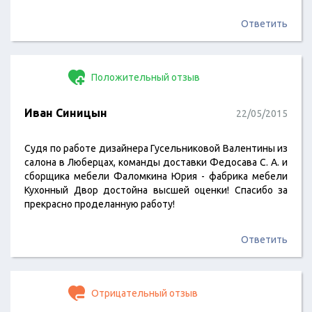
и на установку, не знаю на практике у них это или её
инициатива, но данных ход мне очень понравился.
Ответить
Положительный отзыв
Иван Синицын
22/05/2015
Судя по работе дизайнера Гусельниковой Валентины из
салона в Люберцах, команды доставки Федосава С. А. и
сборщика мебели Фаломкина Юрия - фабрика мебели
Кухонный Двор достойна высшей оценки! Спасибо за
прекрасно проделанную работу!
Ответить
Отрицательный отзыв