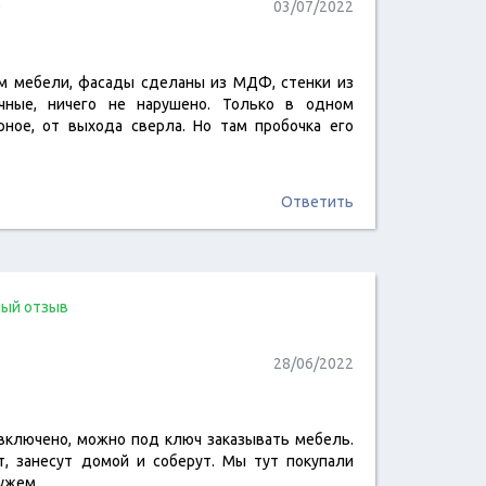
)
03/07/2022
м мебели, фасады сделаны из МДФ, стенки из
читать отзыв
чные, ничего не нарушено. Только в одном
рное, от выхода сверла. Но там пробочка его
Ответить
ый отзыв
28/06/2022
 включено, можно под ключ заказывать мебель.
читать отзыв
т, занесут домой и соберут. Мы тут покупали
мужем