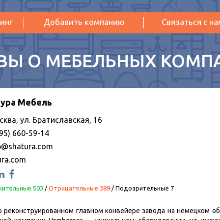
инг
Добавить компанию
Связаться с н
ВЫ О МЕБЕЛЬНЫХ КОМП
ура Мебель
сква, ул. Братиславская, 16
95) 660-59-14
p@shatura.com
ura.com
ительные 503
/
Отрицательные 389
/
Подозрительные 7
 реконструированном главном конвейере завода на немецком о