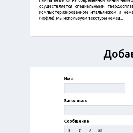
плиты ведется на современной линии немец
осуществляется специальными твердоспла
компьютеризированном итальянском и неме
(Чефла). Мы используем текстуры немец
...
Доба
Имя
Заголовок
Сообщение