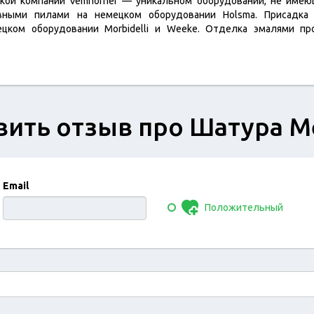
кой компании Vemhorner — уникальном оборудовании, не имеющ
вными пилами на немецком оборудовании Holsma. Присадка
цком оборудовании Morbidelli и Weeke. Отделка эмалями про
вить отзыв про Шатура М
Email
Положительный