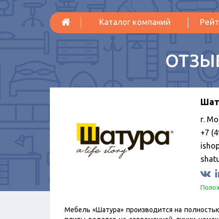
Каталог компаний
Рейт
ОТЗЫ
Шат
г. Мо
+7 (4
isho
shat
Полож
Мебель «Шатура» производится на полностью