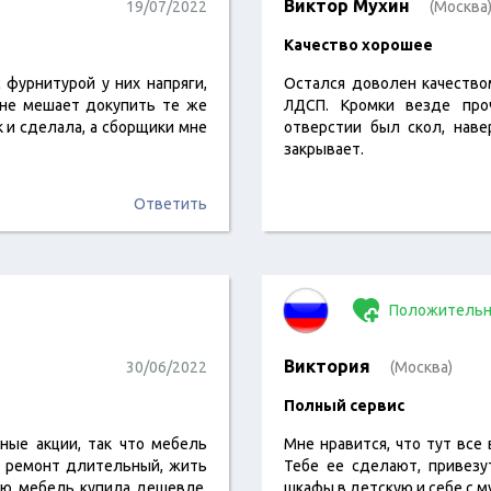
Виктор Мухин
19/07/2022
(Москва
Качество хорошее
 фурнитурой у них напряги,
Остался доволен качество
не мешает докупить те же
ЛДСП. Кромки везде про
 и сделала, а сборщики мне
отверстии был скол, наве
закрывает.
Ответить
Положительн
Виктория
30/06/2022
(Москва)
Полный сервис
ные акции, так что мебель
Мне нравится, что тут все
, ремонт длительный, жить
Тебе ее сделают, привезу
всю мебель купила дешевле,
шкафы в детскую и себе с 