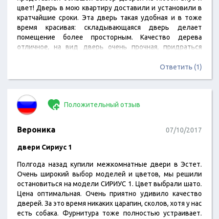
цвет! Дверь в мою квартиру доставили и установили в
кратчайшие сроки. Эта дверь такая удобная и в тоже
время красивая: складывающаяся дверь делает
помещение более просторным. Качество дерева
отличное, на вид дверь очень прочная, придраться
абсолютно не к чему, никаких сколов и изъянов. По
уборке, легко протирать. Я очень довольна.
Ответить (1)
Положительный отзыв
Вероника
07/10/2017
двери Сириус 1
Полгода назад купили межкомнатные двери в Эстет.
Очень широкий выбор моделей и цветов, мы решили
остановиться на модели СИРИУС 1. Цвет выбрали шато.
Цена оптимальная. Очень приятно удивило качество
дверей. За это время никаких царапин, сколов, хотя у нас
есть собака. Фурнитура тоже полностью устраивает.