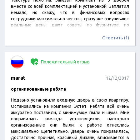
текстура полотна. Заказал комплект из 5 дверей
вместе со всей комплектацией и установкой. Заплатил
немало, но скажу, что в финансовых вопросах
сотрудники максимально честны, сразу же озвучивают
реальные цены, дают советы по фурнитуре, по
полочкам мне разложили и рассказали что лучше взять
и почему.
Ответить (1)
Положительный отзыв
marat
12/12/2017
организованные ребята
Недавно установили входную дверь в свою квартиру.
Остановились на компании Эстет. Ребята всё очень
аккуратно поставили, с минимумом пыли и шума. Мне
понравилась команда установщиков, насколько
организованные они были, к работе отнеслись
максимально щепетильно. Дверь очень понравилась,
достаточно прочная, красивый дизайн, вписывается в