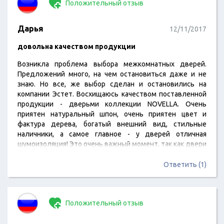
Положительный отзыв
Дарья
12/11/2017
довольна качеством продукции
Возникла проблема выбора межкомнатных дверей.
Предложений много, на чем остановиться даже и не
знаю. Но все, же выбор сделан и остановились на
компании Эстет. Восхищаюсь качеством поставленной
продукции - дверьми коллекции NOVELLA. Очень
приятен натуральный шпон, очень приятен цвет и
фактура дерева, богатый внешний вид, стильные
наличники, а самое главное - у дверей отличная
шумоизоляция! Это очень важный момент, так как двери
не только очень красивые, но и очень тихие и не
пропускаю лишние звуки! В общем, установили нам
Ответить (1)
двери, кстати, меняли мы не одну дверь и все из одной
коллекции. Пользуемся ими мы уже где - то третий
месяц…
Положительный отзыв