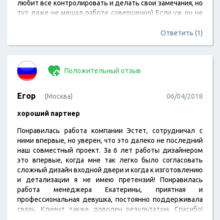
любит все контролировать и делать свои замечания, но
тут даже не мешал работе совершенно) Если уж он не
нашел к чему придраться, то уж точно все идеально!)
Ответить (1)
Положительный отзыв
Егор
(Москва)
06/04/2018
хороший партнер
Понравилась работа компании Эстет, сотрудничал с
ними впервые, но уверен, что это далеко не последний
наш совместный проект. За 6 лет работы дизайнером
это впервые, когда мне так легко было согласовать
сложный дизайн входной двери и когда к изготовлению
и детализации я не имею претензий! Понравилась
работа менеджера Екатерины, приятная и
профессиональная девушка, постоянно поддерживала
связь. Клиент также доволен результатом. Спасибо!
Уверен, что в лице Вашей компании приобрел