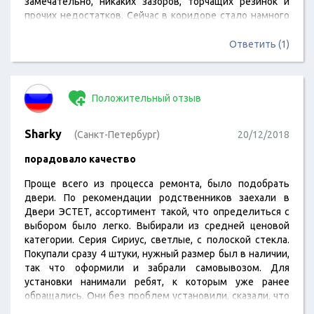
замечательно, никаких зазоров, торчащих резинок и
прочих недостатков. Сейчас в коридоре стало намного
комфортнее, совершенно нет сквозняка.
Ответить (1)
Положительный отзыв
Sharky
(Санкт-Петербург)
20/12/2018
порадовало качество
Проще всего из процесса ремонта, было подобрать
двери. По рекомендации родственников заехали в
Двери ЭСТЕТ, ассортимент такой, что определиться с
выбором было легко. Выбирали из средней ценовой
категории. Серия Сириус, светлые, с полоской стекла.
Покупали сразу 4 штуки, нужный размер был в наличии,
так что оформили и забрали самовывозом. Для
установки нанимали ребят, к которым уже ранее
обращались. Они без проблем установили, сказали, что
за такую цену отличное качество, прослужат такие