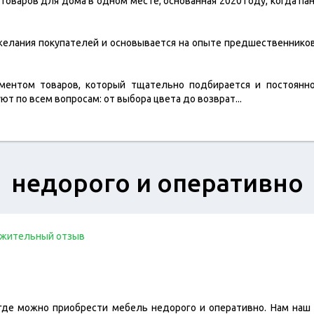
 товаров для дома в одном месте, основанная 2020 году, когда па
желания покупателей и основывается на опыте предшественников
ентом товаров, который тщательно подбирается и постоянно
ют по всем вопросам: от выбора цвета до возврат
...
недорого и оперативно
жительный отзыв
где можно приобрести мебель недорого и оперативно. Нам наш