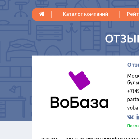
Каталог компаний
Рейт
ОТЗЫ
Отз
Моск
буль
+7(4
part
voba
Полож