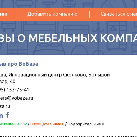
инг
Добавить компанию
Связаться с н
ВЫ О МЕБЕЛЬНЫХ КОМП
ыв про ВоБаза
ва, Инновационный центр Сколково, Большой
вар, 40
95) 153-75-41
ners@vobaza.ru
za.ru
ительные 132
/
Отрицательные 0
/
Подозрительные 0