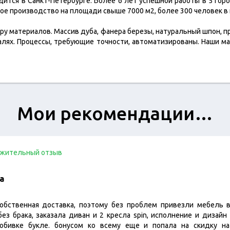
ится в Санкт-Петербурге. Более 6 лет успешной работы в 5 горо
ное производство на площади свыше 7000 м2, более 300 человек в
ру материалов. Массив дуба, фанера березы, натуральный шпон, 
талях. Процессы, требующие точности, автоматизированы. Наши 
Мои рекомендации…
жительный отзыв
а
обственная доставка, поэтому без проблем привезли мебель в
ез брака, заказала диван и 2 кресла spin, исполнение и дизайн
обивке букле. бонусом ко всему еще и попала на скидку н