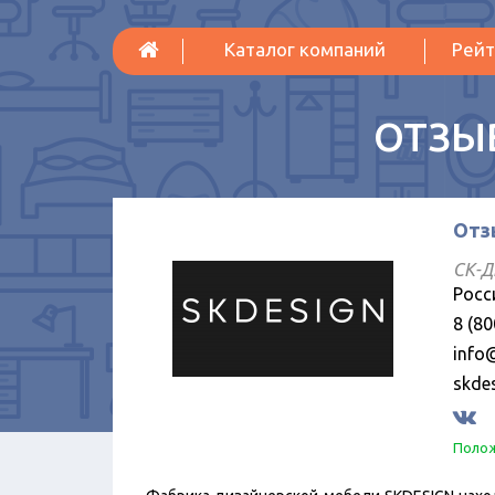
Каталог компаний
Рейт
ОТЗЫ
Отз
СК-
Росс
8 (80
info
skdes
Полож