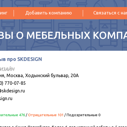
инг
Добавить компанию
Связаться с н
ВЫ О МЕБЕЛЬНЫХ КОМП
ыв про SKDESIGN
ДИЗАЙН
ия, Москва, Ходынский бульвар, 20А
0) 770-07-85
@skdesign.ru
ign.ru
ительные 476
/
Отрицательные 101
/
Подозрительные 0