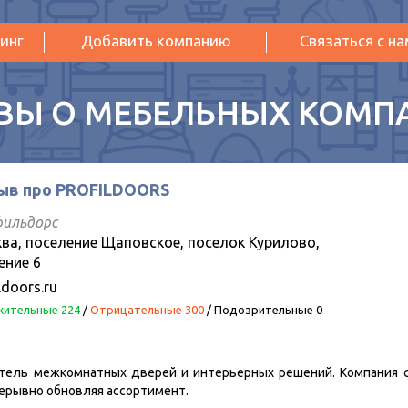
инг
Добавить компанию
Связаться с н
ВЫ О МЕБЕЛЬНЫХ КОМП
ыв про PROFILDOORS
ильдорс
ва, поселение Щаповское, поселок Курилово,
ение 6
ldoors.ru
ительные 224
/
Отрицательные 300
/
Подозрительные 0
тель межкомнатных дверей и интерьерных решений. Компания со
рерывно обновляя ассортимент.