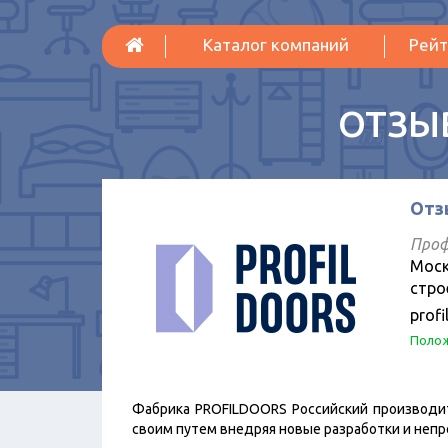
Каталог компаний
Рейт
ОТЗЫ
Отз
Проф
Моск
стро
profi
Полож
Фабрика PROFILDOORS Российский производи
своим путем внедряя новые разработки и неп