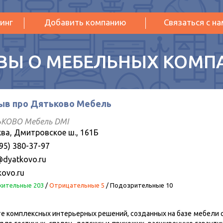
инг
Добавить компанию
Связаться с н
ВЫ О МЕБЕЛЬНЫХ КОМП
ыв про Дятьково Мебель
КОВО Мебель DMI
ва, Дмитровское ш., 161Б
95) 380-37-97
@dyatkovo.ru
kovo.ru
ительные 203
/
Отрицательные 5
/
Подозрительные 10
те комплексных интерьерных решений, созданных на базе мебели