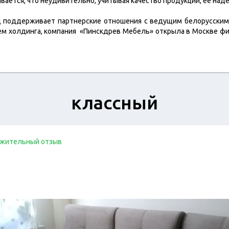
вается, что неудивительно, учитывая качество продукции, ее на
 поддерживает партнерские отношения с ведущим белорусским
м холдинга, компания «Пинскдрев Мебель» открыла в Москве ф
классный
жительный отзыв