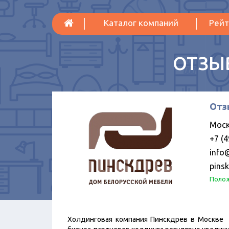
Каталог компаний
Рейт
ОТЗЫ
Отз
Моск
+7 (4
info
pins
Полож
Холдинговая компания Пинскдрев в Москве 