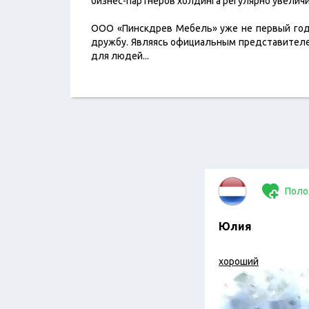
бизнес-партнеров холдинга регулярно увеличи
ООО «Пинскдрев Мебель» уже не первый год
дружбу. Являясь официальным представителе
для людей
...
Поло
Юлия
хороший