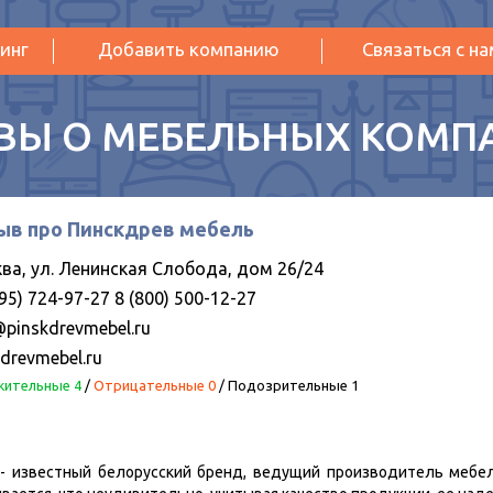
инг
Добавить компанию
Связаться с н
ВЫ О МЕБЕЛЬНЫХ КОМП
ыв про Пинскдрев мебель
ва, ул. Ленинская Слобода, дом 26/24
95) 724-97-27 8 (800) 500-12-27
@pinskdrevmebel.ru
kdrevmebel.ru
ительные 4
/
Отрицательные 0
/
Подозрительные 1
- известный белорусский бренд, ведущий производитель мебел