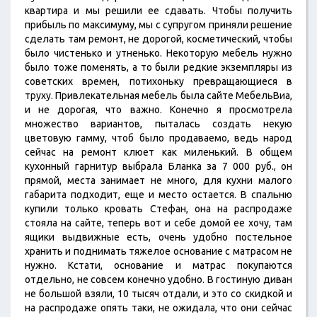
квартира и мы решили ее сдавать. Чтобы получить
прибыль по максимуму, мы с супругом приняли решение
сделать там ремонт, не дорогой, косметический, чтобы
было чистенько и утненько. Некоторую мебель нужно
было тоже поменять, а то были редкие экземпляры из
советских времен, потихоньку превращающиеся в
труху. Привлекательная мебель была сайте МебельВиа,
и не дорогая, что важно. Конечно я просмотрела
множество вариантов, пыталась создать некую
цветовую гамму, чтоб было продаваемо, ведь народ
сейчас на ремонт клюет как миленький. В общем
кухонный гарнитур выбрала Бланка за 7 000 руб., он
прямой, места занимает не много, для кухни малого
габарита подходит, еще и место остается. В спальню
купили только кровать Стефан, она на распродаже
стояла на сайте, теперь вот и себе домой ее хочу, там
ящики выдвижные есть, очень удобно постельное
хранить и поднимать тяжелое основание с матрасом не
нужно. Кстати, основание и матрас покупаются
отдельно, не совсем конечно удобно. В гостиную диван
не большой взяли, 10 тысяч отдали, и это со скидкой и
на распродаже опять таки, не ожидала, что они сейчас