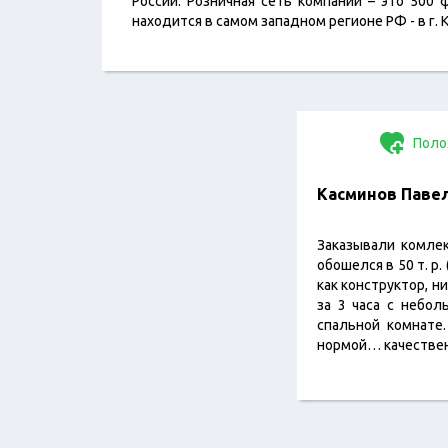
России. Розничная сеть компании – это 500
находится в самом западном регионе РФ - в г. 
Поло
Касминов Паве
Заказывали комлек
обошелся в 50 т. р
как конструктор, н
за 3 часа с небо
спальной комнате.
нормой… качествен