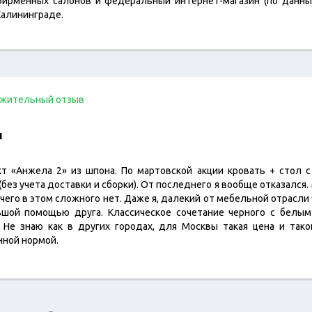
 фирменных салонов и федеральный интернет-магазин (по данны
Калининграде.
жительный отзыв
л
т «Анжела 2» из шпона. По мартовской акции кровать + стол 
. (без учета доставки и сборки). От последнего я вообще отказался
ичего в этом сложного нет. Даже я, далекий от мебельной отрасли
льшой помощью друга. Классическое сочетание черного с белым
 Не знаю как в других городах, для Москвы такая цена и так
ной нормой.