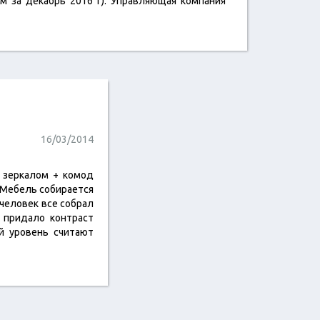
м за декабрь 2016 г). Управляющая компания
16/03/2014
с зеркалом + комод
. Мебель собирается
 человек все собрал
 придало контраст
ой уровень считают