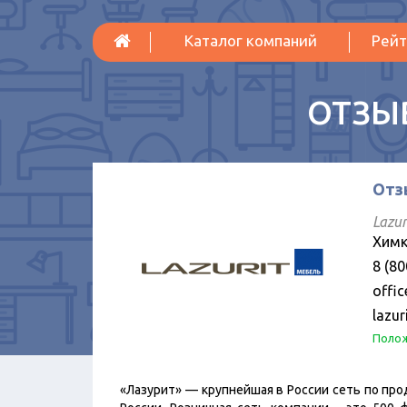
Каталог компаний
Рейт
ОТЗЫ
Отз
Lazur
Химк
8 (80
offi
lazur
Полож
«Лазурит» — крупнейшая в России сеть по про