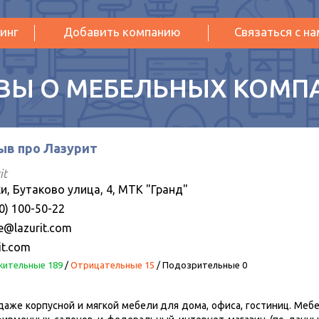
инг
Добавить компанию
Связаться с н
ВЫ О МЕБЕЛЬНЫХ КОМП
ыв про Лазурит
it
и, Бутаково улица, 4, МТК "Гранд"
0) 100-50-22
ce@lazurit.com
it.com
ительные 189
/
Отрицательные 15
/
Подозрительные 0
даже корпусной и мягкой мебели для дома, офиса, гостиниц. Мебе