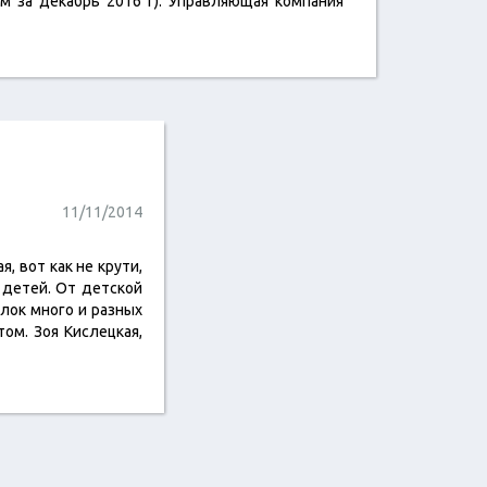
м за декабрь 2016 г). Управляющая компания
11/11/2014
, вот как не крути,
 детей. От детской
олок много и разных
том. Зоя Кислецкая,