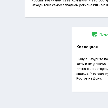
России. Розничная сеть компании – это 500
находится в самом западном регионе РФ - в г. 
Поло
Кислецкая
Сыну в Лазурите по
хоть и не дешево,
лично я в восторге
ящиков. Что ещё ну
Ростов на Дону.