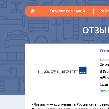
Каталог компаний
Рейт
ОТЗЫ
Отз
Lazur
Химк
8 (80
offi
lazur
Полож
«Лазурит» — крупнейшая в России сеть по про