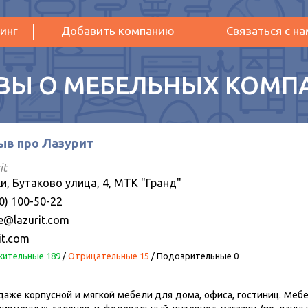
инг
Добавить компанию
Связаться с н
ВЫ О МЕБЕЛЬНЫХ КОМП
ыв про Лазурит
it
и, Бутаково улица, 4, МТК "Гранд"
0) 100-50-22
ce@lazurit.com
it.com
ительные 189
/
Отрицательные 15
/
Подозрительные 0
даже корпусной и мягкой мебели для дома, офиса, гостиниц. Мебе