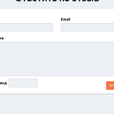
Email
ие
 код
От