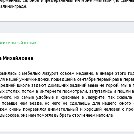
 фирменных салонов и федеральный интернет-магазин (по данны
Калининграде.
жительный отзыв
а Михайловна
омилась с мебелью Лазурит совсем недавно, в январе этого го
ля нашей умнички-дочки, пошедшей в сентябре первый раз в перв
 средней школе задают домашних заданий мама не горюй. Мы в 
ых столах, потом в интернете посмотрели, запутались и пошли 
много, но самые удобные и красивые в Лазурите, так сказала
ы повыше чем везде, но чего не сделаешь для нашего юного 
ужем очень понравился внимательный и хороший человек с про
Высокова, она нам помогла выбрать стол и чаем напоила.