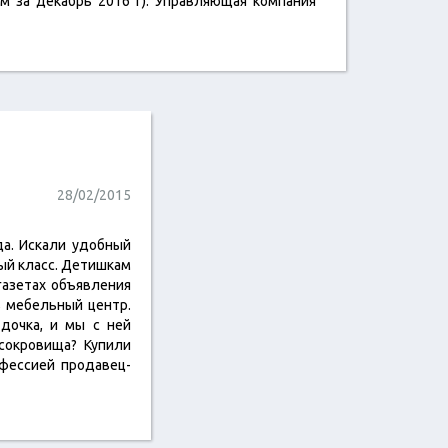
м за декабрь 2016 г). Управляющая компания
28/02/2015
да. Искали удобный
ый класс. Детишкам
газетах объявления
в мебельный центр.
 дочка, и мы с ней
сокровища? Купили
фессией продавец-