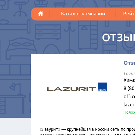
Каталог компаний
Рейт
ОТЗЫ
Отз
Lazur
Химк
8 (80
offi
lazur
Полож
«Лазурит» — крупнейшая в России сеть по про