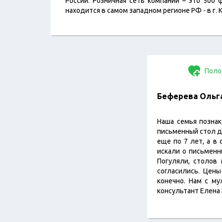
России. Розничная сеть компании – это 500
находится в самом западном регионе РФ - в г. 
Поло
Беферева Ольг
Наша семья познак
письменный стол д
еще по 7 лет, а в
искали о письменн
Погуляли, столов 
согласились. Цен
конечно. Нам с м
консультант Елена 