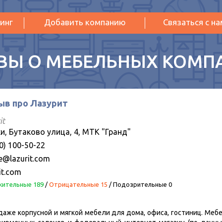
инг
Добавить компанию
Связаться с н
ВЫ О МЕБЕЛЬНЫХ КОМП
ыв про Лазурит
it
и, Бутаково улица, 4, МТК "Гранд"
0) 100-50-22
ce@lazurit.com
it.com
ительные 189
/
Отрицательные 15
/
Подозрительные 0
даже корпусной и мягкой мебели для дома, офиса, гостиниц. Мебе