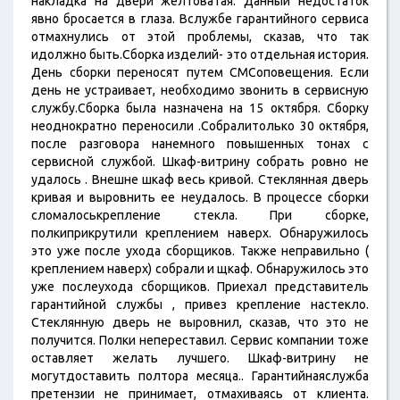
накладка на двери желтоватая. Данный недостаток
явно бросается в глаза. Вслужбе гарантийного сервиса
отмахнулись от этой проблемы, сказав, что так
идолжно быть.Сборка изделий- это отдельная история.
День сборки переносят путем СМСоповещения. Если
день не устраивает, необходимо звонить в сервисную
службу.Сборка была назначена на 15 октября. Сборку
неоднократно переносили .Собралитолько 30 октября,
после разговора нанемного повышенных тонах с
сервисной службой. Шкаф-витрину собрать ровно не
удалось . Внешне шкаф весь кривой. Стеклянная дверь
кривая и выровнить ее неудалось. В процессе сборки
сломалоськрепление стекла. При сборке,
полкиприкрутили креплением наверх. Обнаружилось
это уже после ухода сборщиков. Также неправильно (
креплением наверх) собрали и щкаф. Обнаружилось это
уже послеухода сборщиков. Приехал представитель
гарантийной службы , привез крепление настекло.
Стеклянную дверь не выровнил, сказав, что это не
получится. Полки непереставил. Сервис компании тоже
оставляет желать лучшего. Шкаф-витрину не
могутдоставить полтора месяца.. Гарантийнаяслужба
претензии не принимает, отмахиваясь от клиента.