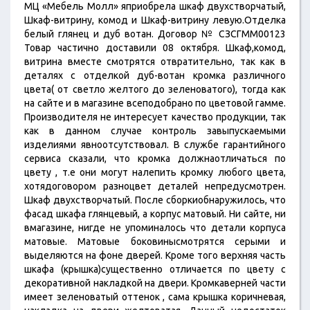
МЦ «Мебель Молл» яприобрела шкаф двухстворчатый,
Шкаф-витрину, комод и Шкаф-витрину левую.Отделка
белый глянец и дуб вотан. Договор № СЗСГММ00123
Товар частично доставили 08 октября. Шкаф,комод,
витрина вместе смотрятся отвратительно, так как в
деталях с отделкой дуб-вотан кромка различного
цвета( от светло желтого до зеленоватого), тогда как
на сайте и в магазине всеподобрано по цветовой гамме.
Производителя не интересует качество продукции, так
как в данном случае контроль завыпускаемыми
изделиями явноотсутствовал. В службе гарантийного
сервиса сказали, что кромка должнаотличаться по
цвету , т.е они могут налепить кромку любого цвета,
хотядоговором разноцвет деталей непредусмотрен.
Шкаф двухстворчатый. После сборкиобнаружилось, что
фасад шкафа глянцевый, а корпус матовый. Ни сайте, ни
вмагазине, нигде не упоминалось что детали корпуса
матовые. Матовые боковинысмотрятся серыми и
выделяются на фоне дверей. Кроме того верхняя часть
шкафа (крышка)существенно отличается по цвету с
декоративной накладкой на двери. Кромкаверней части
имеет зеленоватый оттенок , сама крышка коричневая,