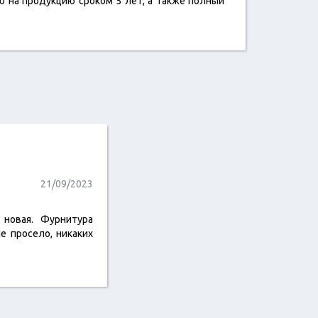
ю на продукцию сроком 5 лет, а также полный
21/09/2023
 новая. Фурнитура
е просело, никаких