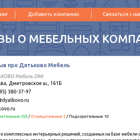
инг
Добавить компанию
Связаться с н
ВЫ О МЕБЕЛЬНЫХ КОМП
ыв про Дятьково Мебель
КОВО Мебель DMI
ва, Дмитровское ш., 161Б
95) 380-37-97
@dyatkovo.ru
kovo.ru
ительные 203
/
Отрицательные 5
/
Подозрительные 10
те комплексных интерьерных решений, созданных на базе мебели