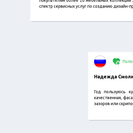
покупателям более 20 мебельных коллекций д
спектр сервисных услуг по созданию дизайн-пр
Поло
Надежда Смол
Год пользуюсь ку
качественная, фас
зазоров или скрипо