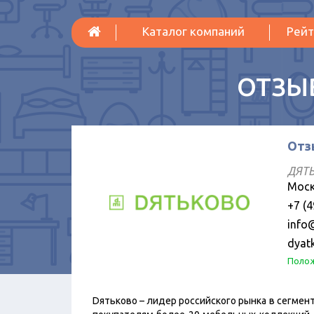
Каталог компаний
Рейт
ОТЗЫ
Отз
ДЯТЬ
Моск
+7 (4
info
dyat
Полож
Dятьково – лидер российского рынка в сегмен